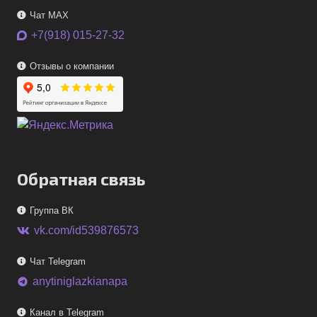
Чат MAX
+7(918) 015-27-32
Отзывы о компании
Обратная связь
Группа ВК
vk.com/id539876573
Чат Telegram
anytiniglazkianapa
telegram
Канал в Telegram