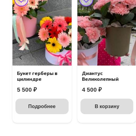
Букет герберы в
Диантус
цилиндре
Великолепный
5 500
₽
4 500
₽
Подробнее
В корзину