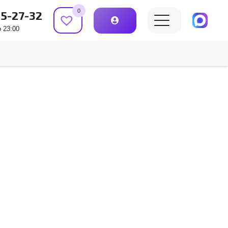
0
15-27-32
 23:00