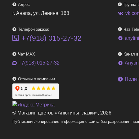
Адрес
Группа 
г. Анапа, ул. Ленина, 163
vk.co
Телефон заказа:
Чат Tel
+7(918) 015-27-32
anytin
telegram
Чат MAX
Канал в
+7(918) 015-27-32
Anyti
telegram
Полит
Отзывы о компании
© Магазин цветов «Анютины глазки», 2026
Публикация/копирование информация с сайта без разрешения пра