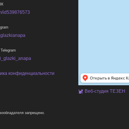
ВК
m/id539876573
egram
iglazkianapa
 Telegram
ni_glazki_anapa
ика конфиденциальности
Веб-студия ТЕЗЕН
вообладателя запрещено.