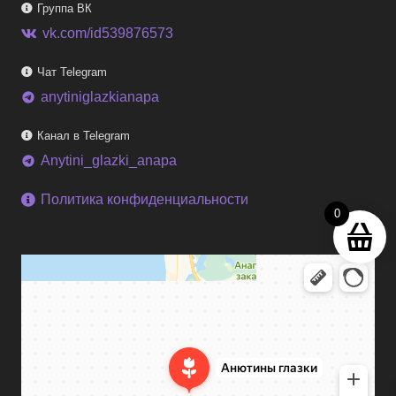
Группа ВК
vk.com/id539876573
Чат Telegram
anytiniglazkianapa
telegram
Канал в Telegram
Anytini_glazki_anapa
telegram
Политика конфиденциальности
0