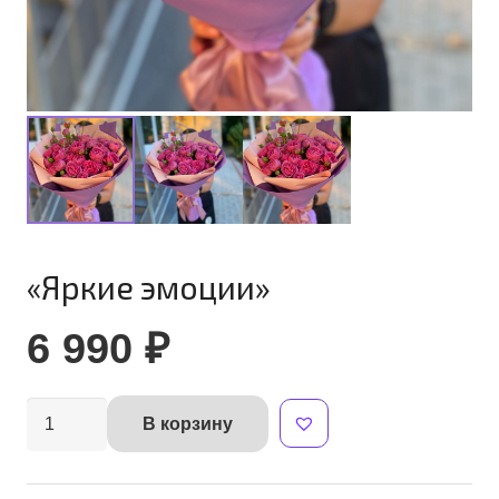
«Яркие эмоции»
6 990
₽
Количество
В корзину
Alternative:
товара
"Яркие