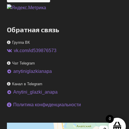
Обратная связь
Группа ВК
vk.com/id539876573
Чат Telegram
anytiniglazkianapa
telegram
Канал в Telegram
Anytini_glazki_anapa
telegram
Политика конфиденциальности
0