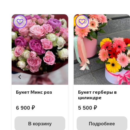
Букет герберы в
Диантус
цилиндре
Великолепный
5 500
₽
4 500
₽
Подробнее
В корзину