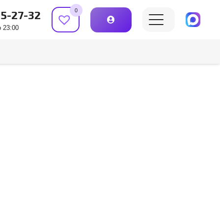
0
15-27-32
 23:00