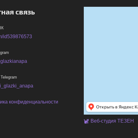
ная связь
ВК
m/id539876573
egram
iglazkianapa
 Telegram
ni_glazki_anapa
ика конфиденциальности
Веб-студия ТЕЗЕН