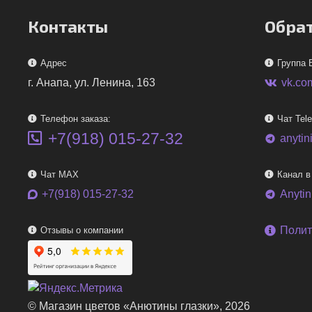
Контакты
Обрат
Адрес
Группа 
г. Анапа, ул. Ленина, 163
vk.co
Телефон заказа:
Чат Tel
+7(918) 015-27-32
anytin
telegram
Чат MAX
Канал в
+7(918) 015-27-32
Anyti
telegram
Полит
Отзывы о компании
© Магазин цветов «Анютины глазки», 2026