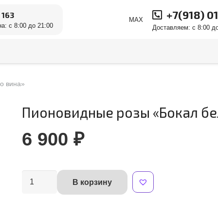
+7(918) 0
 163
MAX
а: с 8:00 до 21:00
Доставляем: с 8:00 до
о вина»
Пионовидные розы «Бокал бе
6 900
₽
Количество
В корзину
Alternative:
товара
Пионовидные
розы