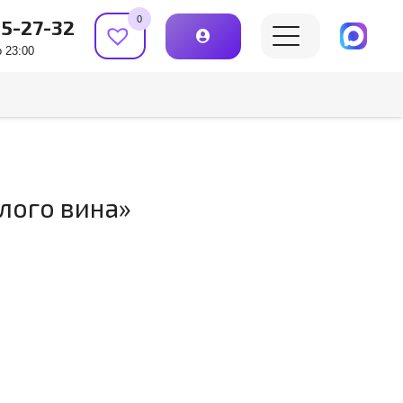
0
15-27-32
 23:00
лого вина»