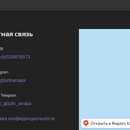
ная связь
ВК
m/id539876573
egram
iglazkianapa
 Telegram
ni_glazki_anapa
ика конфиденциальности