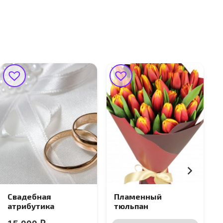
Свадебная
Пламенный
атрибутика
тюльпан