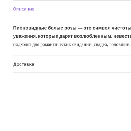
«Бокал
Описание
белого
вина»
Пионовидные белые розы — это символ чистоты,
уважения, которые дарят
возлюбленным, невеста
подходят для романтических свиданий, свадеб, годовщин
Доставка