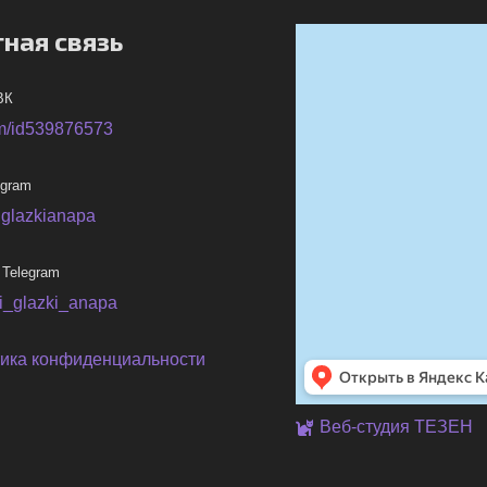
ная связь
ВК
m/id539876573
egram
iglazkianapa
 Telegram
ni_glazki_anapa
ика конфиденциальности
Веб-студия ТЕЗЕН