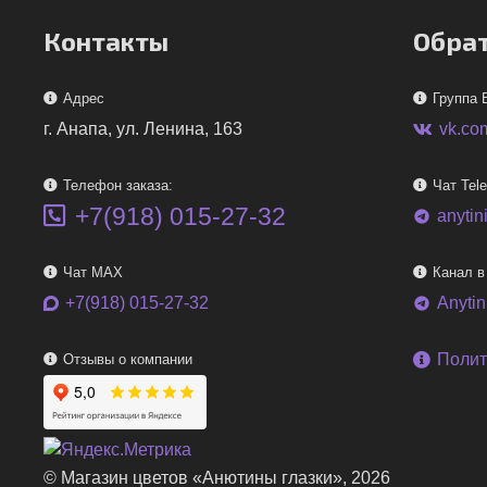
Контакты
Обрат
Адрес
Группа 
г. Анапа, ул. Ленина, 163
vk.co
Телефон заказа:
Чат Tel
+7(918) 015-27-32
anytin
telegram
Чат MAX
Канал в
+7(918) 015-27-32
Anyti
telegram
Полит
Отзывы о компании
© Магазин цветов «Анютины глазки», 2026