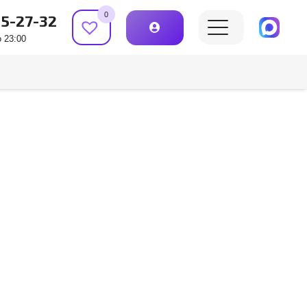
0
15-27-32
 23:00