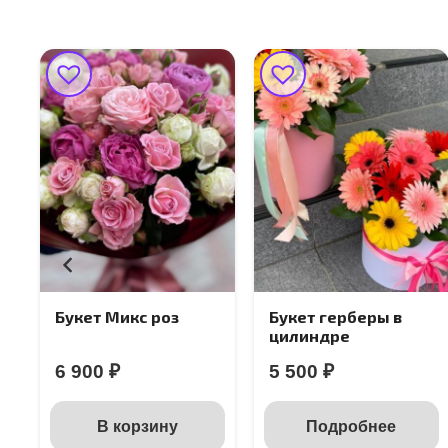
Букет герберы в
Диантус
цилиндре
Великолепный
5 500
₽
4 500
₽
Подробнее
В корзину