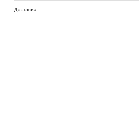
Радость
Доставка
Дамы"