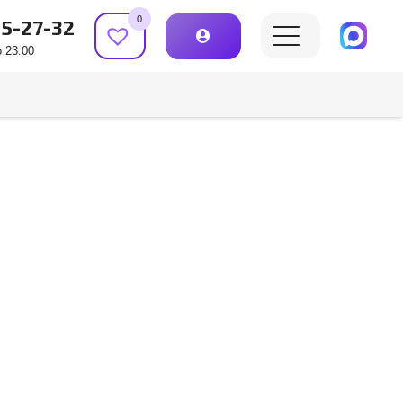
0
15-27-32
 23:00