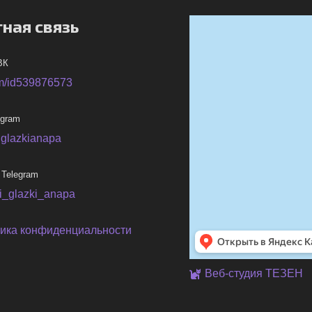
ная связь
ВК
m/id539876573
egram
iglazkianapa
 Telegram
ni_glazki_anapa
ика конфиденциальности
Веб-студия ТЕЗЕН