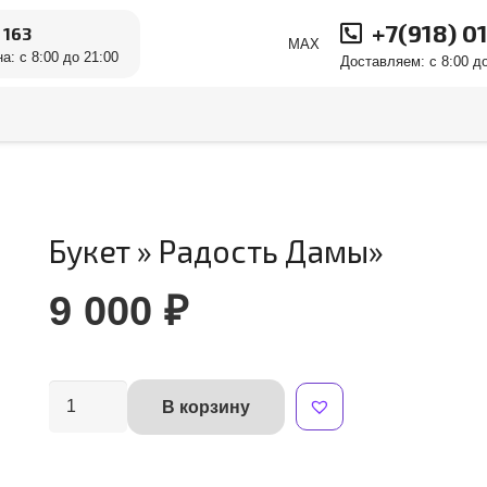
+7(918) 0
 163
MAX
а: с 8:00 до 21:00
Доставляем: с 8:00 до
Букет » Радость Дамы»
9 000
₽
Количество
В корзину
Alternative:
товара
Букет
"