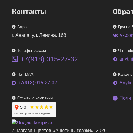
Контакты
Обрат
Адрес
Группа 
г. Анапа, ул. Ленина, 163
vk.co
Телефон заказа:
Чат Tel
+7(918) 015-27-32
anytin
telegram
Чат MAX
Канал в
+7(918) 015-27-32
Anyti
telegram
Полит
Отзывы о компании
© Магазин цветов «Анютины глазки», 2026