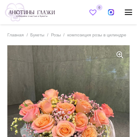
0
Главная
/
Букеты
/
Розы
/
композиция розы в цилиндре