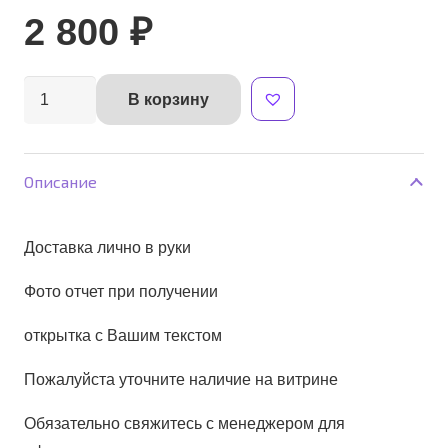
2 800
₽
Количество
В корзину
Alternative:
товара
композиция
розы
Описание
в
цилиндре
Доставка лично в руки
Фото отчет при получении
открытка с Вашим текстом
Пожалуйста уточните наличие на витрине
Обязательно свяжитесь с менеджером для