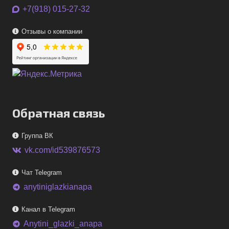
+7(918) 015-27-32
Отзывы о компании
Обратная связь
Группа ВК
vk.com/id539876573
Чат Telegram
anytiniglazkianapa
telegram
Канал в Telegram
Anytini_glazki_anapa
telegram