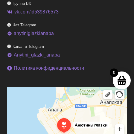
Группа ВК
vk.com/id539876573
Чат Telegram
anytiniglazkianapa
telegram
Канал в Telegram
Anytini_glazki_anapa
telegram
Политика конфиденциальности
0