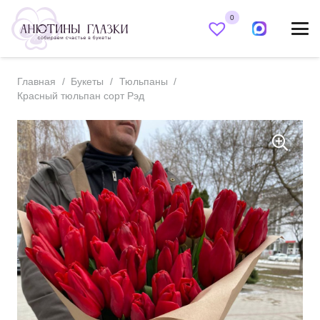
0
Главная
/
Букеты
/
Тюльпаны
/
Красный тюльпан сорт Рэд