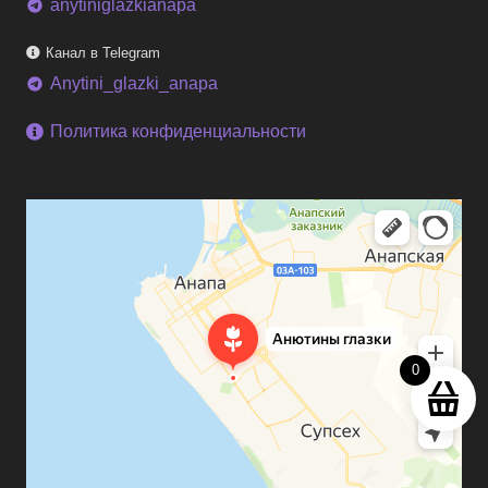
anytiniglazkianapa
telegram
Канал в Telegram
Anytini_glazki_anapa
telegram
Политика конфиденциальности
0