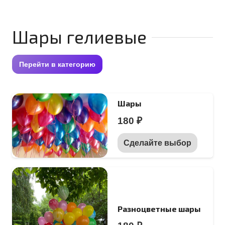
Шары гелиевые
Перейти в категорию
Шары
180
₽
Этот
Сделайте выбор
товар
имеет
нескол
вариац
Разноцветные шары
Опции
можно