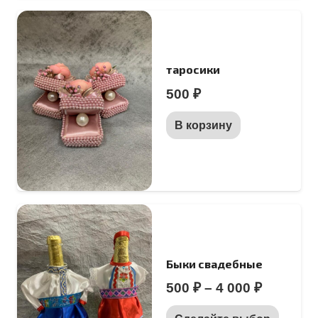
таросики
500
₽
В корзину
Быки свадебные
Диапазо
500
₽
–
4 000
₽
цен:
Этот