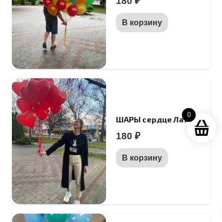
180
₽
выбрат
В корзину
на
страни
товара.
0
ШАРЫ сердце Латекс
180
₽
В корзину